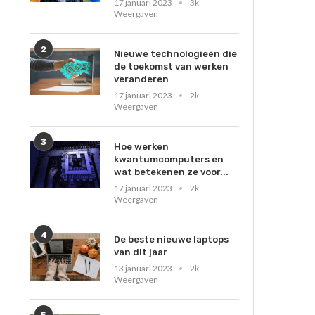
17 januari 2023
3k
Weergaven
2
Nieuwe technologieën die
de toekomst van werken
veranderen
17 januari 2023
2k
Weergaven
3
Hoe werken
kwantumcomputers en
wat betekenen ze voor...
17 januari 2023
2k
Weergaven
4
De beste nieuwe laptops
van dit jaar
13 januari 2023
2k
Weergaven
5