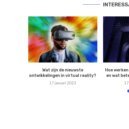
INTERESS
n die de
Wat zijn de nieuwste
Hoe werke
veranderen
ontwikkelingen in virtual reality?
en wat bet
3
17 januari 2023
17