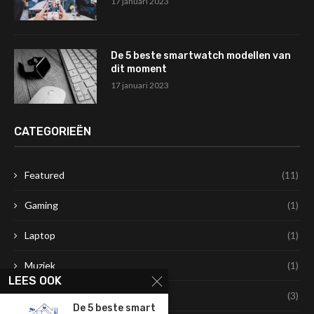
17 januari 2023
De 5 beste smartwatch modellen van
dit moment
17 januari 2023
CATEGORIEËN
Featured
(11)
Gaming
(1)
Laptop
(1)
Muziek
(1)
LEES OOK
Smart gadgets
(3)
De 5 beste smart